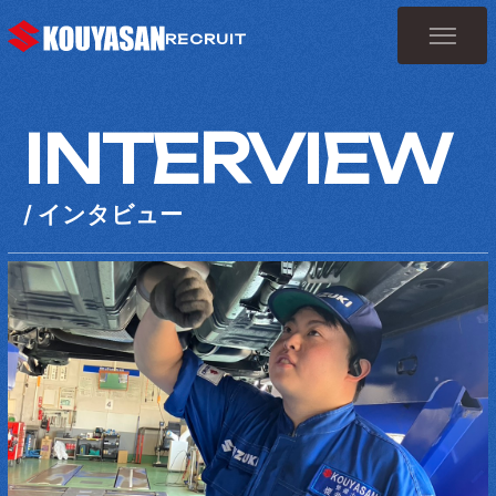
RECRUIT
INTERVIEW
Top
トップ
About Us
/ インタビュー
3分でわかる高野山スズキ
Team
先輩社員の声
Culture
福利厚生・教育のポイント