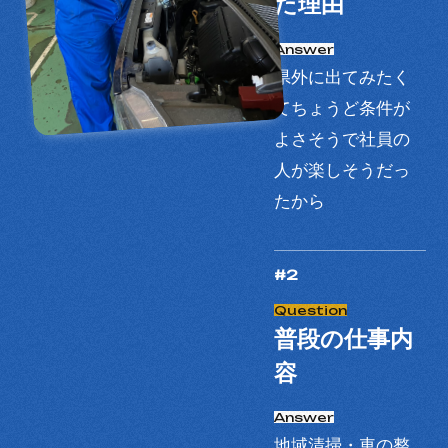
た理由
県外に出てみたく
てちょうど条件が
よさそうで社員の
人が楽しそうだっ
たから
#2
普段の仕事内
容
地域清掃・車の整