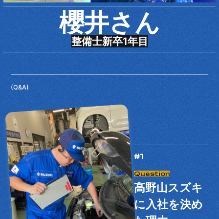
Recruit
採用情報
櫻井さん
Entry
整備士
新卒1年目
応募フォーム
(Q&A)
#1
高野山スズキ
に入社を決め