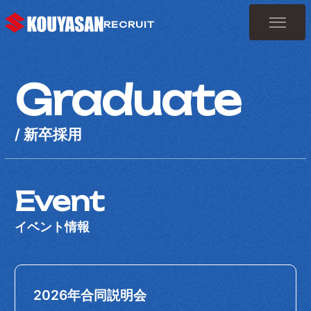
RECRUIT
Graduate
Top
トップ
About Us
/ 新卒採用
3分でわかる高野山スズキ
Team
Event
先輩社員の声
イベント情報
Culture
福利厚生・教育のポイント
2026年合同説明会