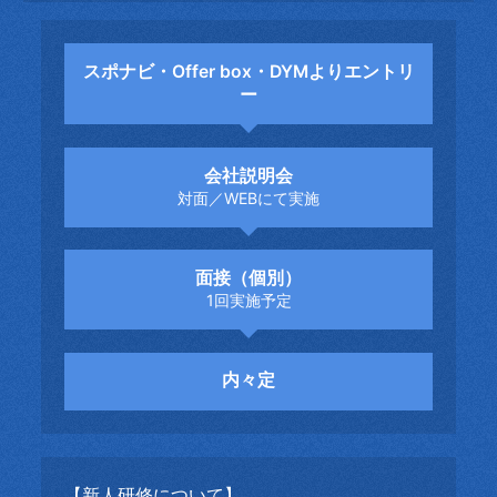
スポナビ・Offer box・DYMよりエントリ
ー
会社説明会
対面／WEBにて実施
面接（個別）
1回実施予定
内々定
【新人研修について】