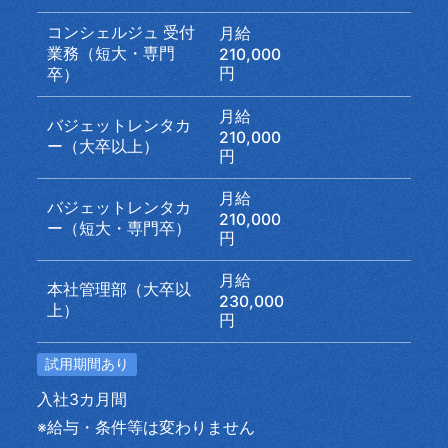
コンシェルジュ 受付
月給
業務（短大・専門
210,000
円
卒）
月給
バジェットレンタカ
210,000
ー（大卒以上）
円
月給
バジェットレンタカ
210,000
ー（短大・専門卒）
円
月給
本社管理部（大卒以
230,000
上）
円
試用期間あり
入社3カ月間
※給与・条件等は変わりません