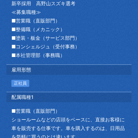
新卒採用 高野山スズキ選考
≪募集職種≫
■営業職（直販部門）
■整備職（メカニック）
■塗装・板金（サービス部門）
■コンシェルジュ（受付事務）
■本社管理部（事務職）
雇用形態
正社員
配属職種1
■営業職（直販部門）
ショールームなどの店頭をベースに、直接お客様に
車を販売する仕事です。車を購入するのは、日用品
を気軽に買うのとは違います。