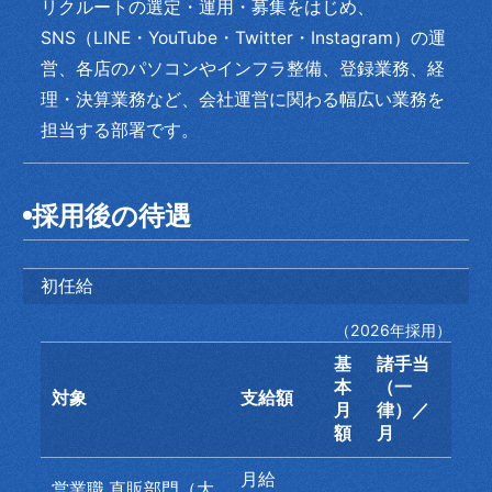
リクルートの選定・運用・募集をはじめ、
SNS（LINE・YouTube・Twitter・Instagram）の運
営、各店のパソコンやインフラ整備、登録業務、経
理・決算業務など、会社運営に関わる幅広い業務を
担当する部署です。
採用後の待遇
初任給
（2026年採用）
基
諸手当
本
（一
対象
支給額
月
律）／
額
月
月給
営業職 直販部門（大